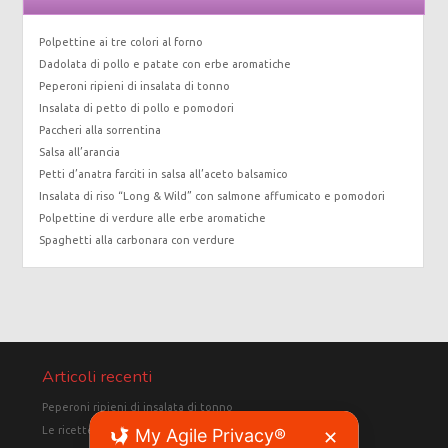
Polpettine ai tre colori al forno
Dadolata di pollo e patate con erbe aromatiche
Peperoni ripieni di insalata di tonno
Insalata di petto di pollo e pomodori
Paccheri alla sorrentina
Salsa all’arancia
Petti d’anatra farciti in salsa all’aceto balsamico
Insalata di riso “Long & Wild” con salmone affumicato e pomodori
Polpettine di verdure alle erbe aromatiche
Spaghetti alla carbonara con verdure
Articoli recenti
Peperoni ripieni di insalata di tonno
Le ricette della dieta del supermetabolismo
My Agile Privacy®
✕