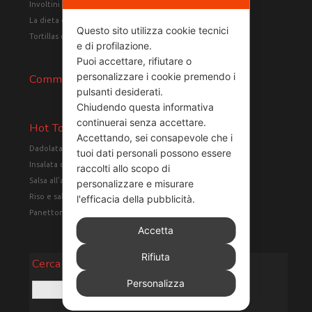
Involtini di lattuga con manzo e asparagi
La dieta del supermetabolismo
Questo sito utilizza cookie tecnici
Tortillas di farro con tacchino e verdure
e di profilazione.
Puoi accettare, rifiutare o
personalizzare i cookie premendo i
Commenti recenti
pulsanti desiderati.
Chiudendo questa informativa
continuerai senza accettare.
Hot Topics
Accettando, sei consapevole che i
Dadolata di pollo e patate con erbe aromatiche
(12)
tuoi dati personali possono essere
Insalata di petto di pollo e pomodori
(12)
raccolti allo scopo di
Salsa all'arancia
(6)
personalizzare e misurare
Riso e salmone in crosta
(6)
l'efficacia della pubblicità.
Panettone classico
(5)
Accetta
Rifiuta
Cerca
Personalizza