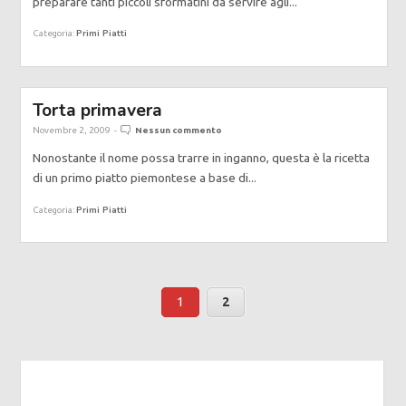
preparare tanti piccoli sformatini da servire agli...
Primi Piatti
Categoria:
Torta primavera
Novembre 2, 2009
-
Nessun commento
Nonostante il nome possa trarre in inganno, questa è la ricetta
di un primo piatto piemontese a base di...
Primi Piatti
Categoria:
1
2