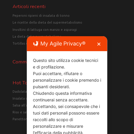
Articoli recenti
Peperoni ripieni di insalata di tonno
Le ricette della dieta del supermetabolismo
Involtini di lattuga con manzo e asparagi
La dieta del supermetabolismo
My Agile Privacy®
✕
Tortillas di farro con tacchino e verdure
Questo sito utilizza cookie tecnici
Commenti recenti
e di profilazione.
Puoi accettare, rifiutare o
personalizzare i cookie premendo i
Hot Topics
pulsanti desiderati.
Dadolata di pollo e patate con erbe aromatiche
(12)
Chiudendo questa informativa
Insalata di petto di pollo e pomodori
(12)
continuerai senza accettare.
Salsa all'arancia
(6)
Accettando, sei consapevole che i
tuoi dati personali possono essere
Riso e salmone in crosta
(6)
raccolti allo scopo di
Panettone classico
(5)
personalizzare e misurare
l'efficacia della pubblicità.