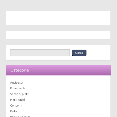
Categorie
Antipasti
Primi piatti
Secondi piatti
Piatti unici
Contorni
Dolci
Pane e focacce